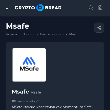
Msafe
›
›
›
Главная
Проекты
Список проектов
Msafe
Msafe
Msafe
Нашли ошибку?
MSafe (также известная как Momentum Safe)