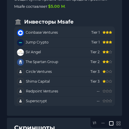
$5.00 M
Msafe составляет
.
Инвесторы Msafe
Coinbase Ventures
Tier 1
Jump Crypto
Tier 1
SV Angel
Tier 2
The Spartan Group
Tier 2
Circle Ventures
Tier 3
Shima Capital
Tier 3
Redpoint Ventures
--
Superscrypt
--
1/1
—
Скриншоты