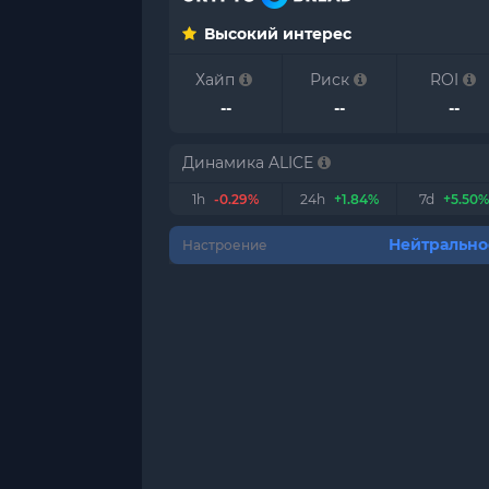
Высокий интерес
Хайп
Риск
ROI
--
--
--
Динамика ALICE
1h
-0.29%
24h
+1.84%
7d
+5.50%
Нейтрально
Настроение