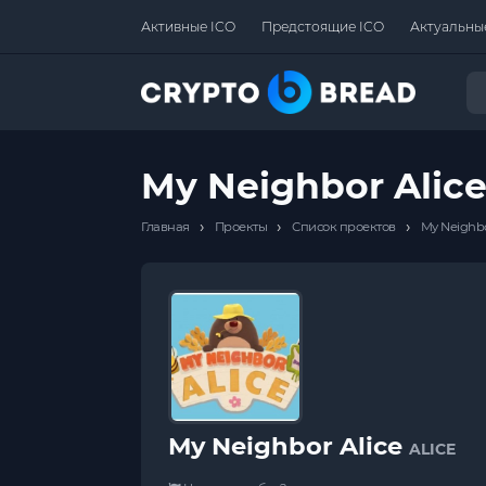
Активные ICO
Предстоящие ICO
Актуальны
My Neighbor Alic
›
›
›
Главная
Проекты
Список проектов
My Neighbo
My Neighbor Alice
ALICE