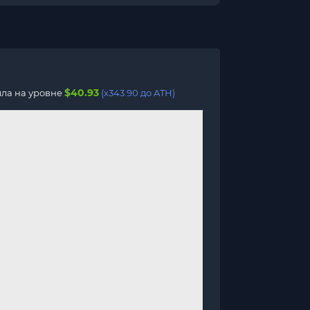
$40.93
ыла на уровне
(x343.90 до ATH)