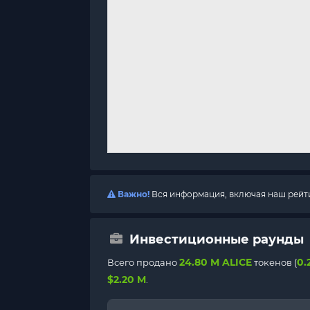
Важно!
Вся информация, включая наш рейтин
Инвестиционные раунды
24.80 M ALICE
0.
Всего продано
токенов (
$2.20 M
.