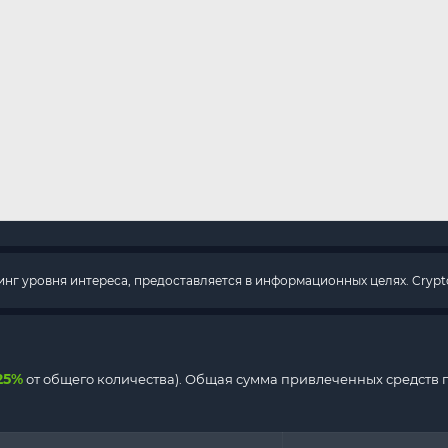
г уровня интереса, предоставляется в информационных целях. Crypto
25%
от общего количества). Общая сумма привлеченных средств п