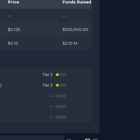
Price
Funds Raised
--
--
$0.125
$100,000.00
$0.10
$2.10 M
Tier 3
)
Tier 3
--
--
--