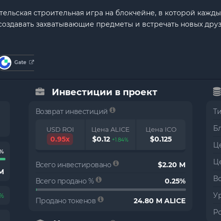
ательская строительная игра на блокчейне, в которой кажд
создавать захватывающие предметы и встречать новых друз
Gate
Инвестиции в проект
Возврат инвестиций
Т
Б
USD ROI
Цена ALICE
Цена ICO
0.95x
$0.12
$0.125
+1.84%
Це
0%
Ц
Всего инвестировано
$2.20 M
M
В
Всего продано %
0.25%
Ур
4%
Продано токенов
24.80 M ALICE
Р