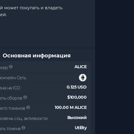
ый может покупать и владеть
ей.
Основная информация
ALICE
икер
локчейн Сеть
0.125 USD
на на ICO
$100,000
ель сборов
100.00 M ALICE
сего токенов
Высокий
овень соц. активности
Utility
оль токена