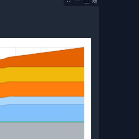
1/2
—