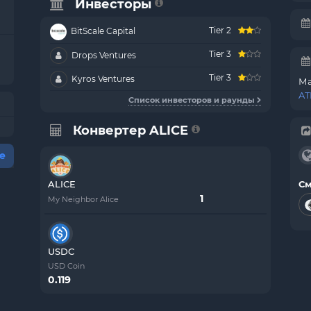
Инвесторы
Tier 2
BitScale Capital
Tier 3
Drops Ventures
Tier 3
Kyros Ventures
Ма
AT
Список инвесторов и раунды
Конвертер ALICE
е
ALICE
См
My Neighbor Alice
USDC
USD Coin
0.119