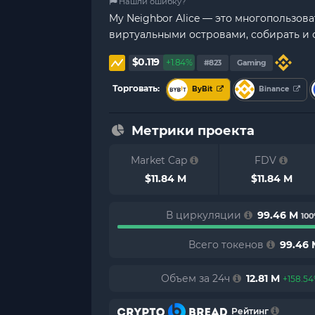
Нашли ошибку?
My Neighbor Alice — это многопользов
виртуальными островами, собирать и 
$0.119
+1.84%
#823
Gaming
Торговать:
ByBit
Binance
Метрики проекта
Market Cap
FDV
$11.84 M
$11.84 M
В циркуляции
99.46 M
10
Всего токенов
99.46 
Объем за 24ч
12.81 M
+158.5
Рейтинг