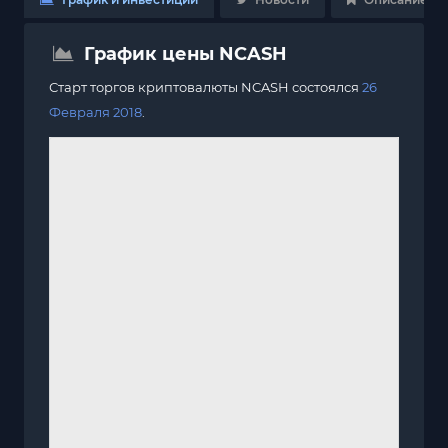
График цены NCASH
Старт торгов криптовалюты NCASH состоялся
26
Февраля 2018
.