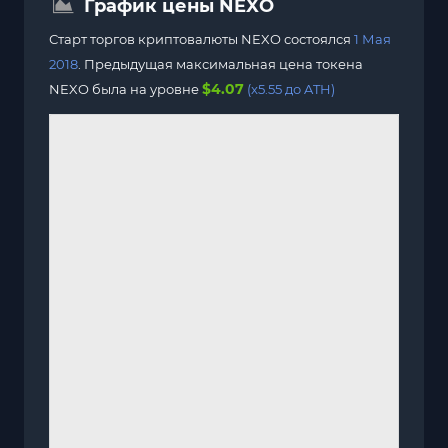
График цены NEXO
Старт торгов криптовалюты NEXO состоялся
1 Мая
2018
. Предыдущая максимальная цена токена
$4.07
NEXO была на уровне
(x5.55 до ATH)