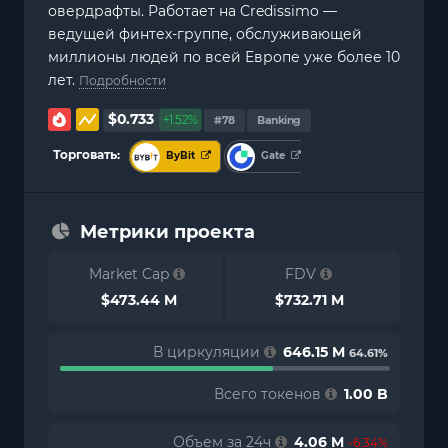
овердрафты. Работает на Credissimo —
ведущей финтех-группе, обслуживающей
миллионы людей по всей Европе уже более 10
лет.
Подробности
$0.733
+1.52%
#78
Banking
Торговать:
ByBit
Gate
Метрики проекта
Market Cap
FDV
$473.44 M
$732.71 M
В циркуляции
646.15 M
64.61%
Всего токенов
1.00 B
Объем за 24ч
4.06 M
-6.34%