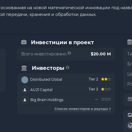
ь, основанная на новой математической инновации под назв
ой передачи, хранения и обработки данных.
Инвестиции в проект
Всего инвестировано
$20.00 M
Т
Б
Инвесторы
Це
Tier 2
Distributed Global
Р
Tier 3
AU21 Capital
--
Big Brain Holdings
Список инвесторов и раунды