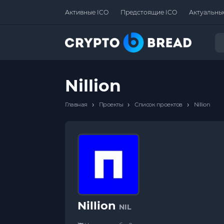
Активные ICO
Предстоящие ICO
Актуальны
Nillion
›
›
›
Главная
Проекты
Список проектов
Nillion
Nillion
NIL