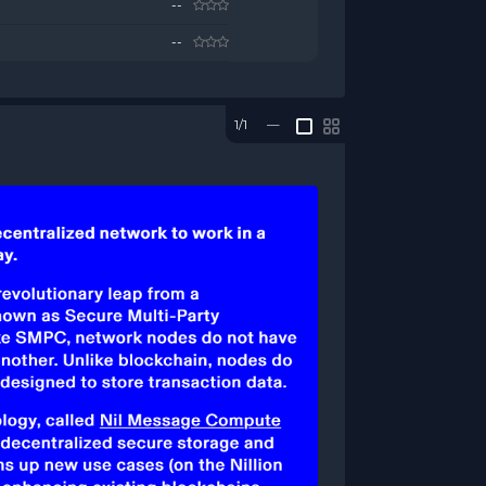
--
--
1/1
—