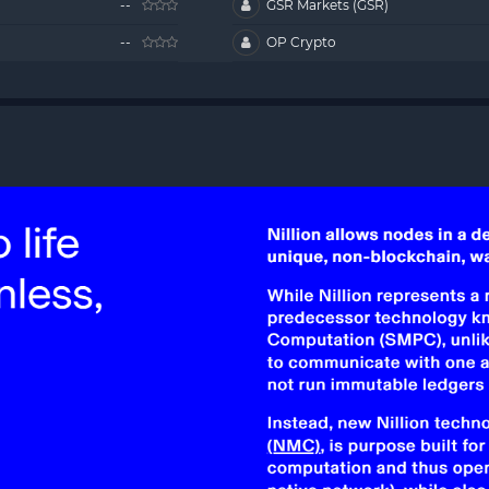
--
GSR Markets (GSR)
--
OP Crypto