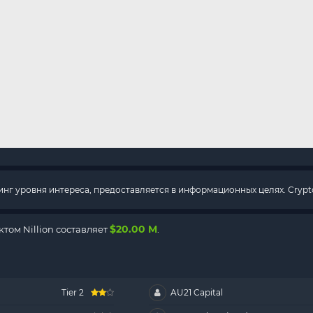
г уровня интереса, предоставляется в информационных целях. Crypto
$20.00 M
ом Nillion составляет
.
Tier 2
AU21 Capital