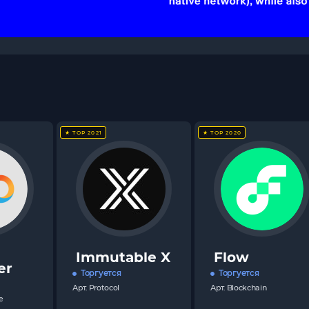
★ TOP 2021
★ TOP 2020
Immutable X
Flow
er
Торгуется
Торгуется
Арт.
Protocol
Арт.
Blockchain
e