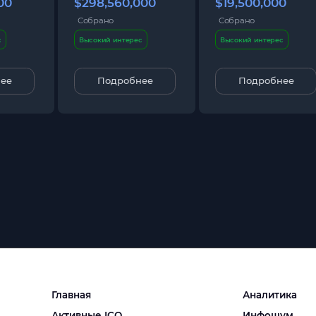
00
$298,560,000
$19,500,000
Собрано
Собрано
с
Высокий интерес
Высокий интерес
ее
Подробнее
Подробнее
Главная
Аналитика
Активные ICO
Инфошум