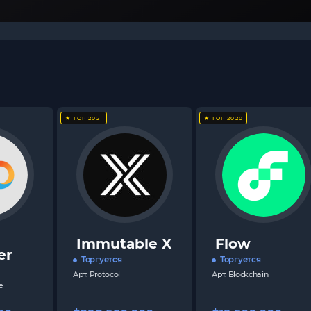
★ TOP 2021
★ TOP 2020
Immutable X
Flow
er
Торгуется
Торгуется
Арт.
Protocol
Арт.
Blockchain
e