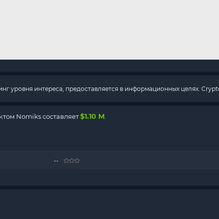
г уровня интереса, предоставляется в информационных целях. Crypto
$1.10 M
ктом Nomiks составляет
.
--