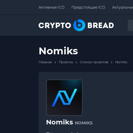
Активные ICO
Предстоящие ICO
Актуальны
Nomiks
›
›
›
Главная
Проекты
Список проектов
Nomiks
Nomiks
NOMIKS