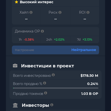
Высокий интерес
Хайп
Риск
ROI
--
--
--
Динамика OP
1h
-0.38%
24h
+2.02%
7d
+3.13%
Нейтральное
Настроение
Инвестиции в проект
Всего инвестировано
$178.50 M
Всего продано %
0.24%
Продано токенов
1.03 B OP
Инвесторы