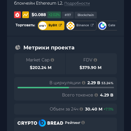
блокчейн Ethereum L2.
Подробности
$0.088
+2.02%
#117
Blockchain
Торговать:
ByBit
Binance
Gate
Метрики проекта
Market Cap
FDV
$202.24 M
$379.90 M
В циркуляции
2.29 B
53.24%
Всего токенов
4.29 B
Объем за 24ч
30.40 M
+7.11%
Рейтинг