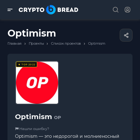
Optimism
›
›
›
Главная
Проекты
Список проектов
Optimism
★ TOP 2022
Optimism
OP
Нашли ошибку?
Optimism — это недорогой и молниеносный