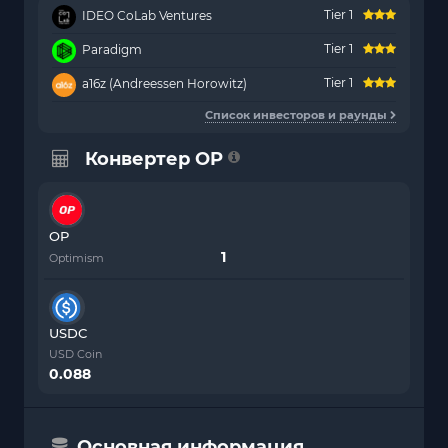
Tier 1
IDEO CoLab Ventures
Tier 1
Paradigm
Tier 1
a16z (Andreessen Horowitz)
Список инвесторов и раунды
Конвертер OP
OP
Optimism
USDC
USD Coin
0.088
Основная информация