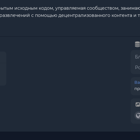
крытым исходным кодом, управляемая сообществом, занимаю
развлечений с помощью децентрализованного контента и т
Б
Р
Ва
пр