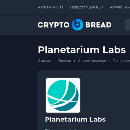
Активные ICO
Предстоящие ICO
Актуальны
Planetarium Labs
›
›
›
Главная
Проекты
Список проектов
Planetariu
Planetarium Labs