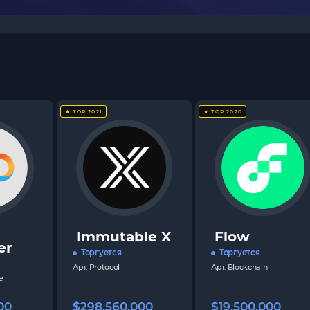
★ TOP 2021
★ TOP 2020
Immutable X
Flow
er
Торгуется
Торгуется
Арт.
Protocol
Арт.
Blockchain
e
00
$298,560,000
$19,500,000