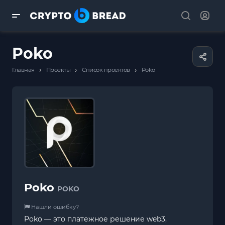
Poko
›
›
›
Главная
Проекты
Список проектов
Poko
Poko
POKO
Нашли ошибку?
Poko — это платежное решение web3,