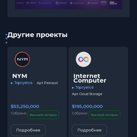
Другие проекты
NYM
Internet
Computer
Торгуется
Арт.
Protocol
Торгуется
Арт.
Cloud Storage
$53,250,000
$195,000,000
$
Собрано
Собрано
С
Высокий интерес
Высокий интерес
Подробнее
Подробнее