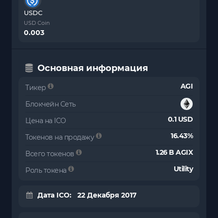
USDC
USD Coin
0.003
Основная информация
AGI
Тикер
Блокчейн Сеть
0.1 USD
Цена на ICO
16.43%
Токенов на продажу
1.26 B AGIX
Всего токенов
Utility
Роль токена
Дата ICO: 22 Декабря 2017