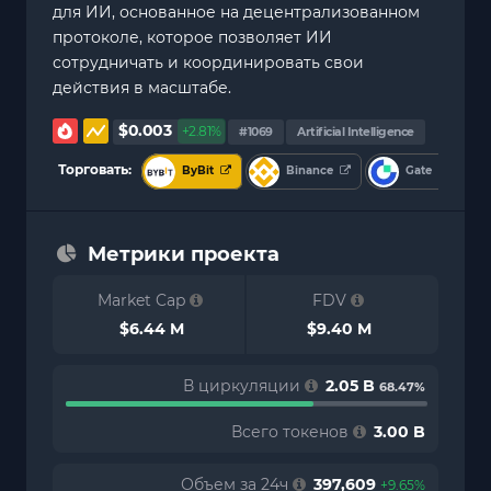
для ИИ, основанное на децентрализованном
протоколе, которое позволяет ИИ
сотрудничать и координировать свои
действия в масштабе.
$0.003
+2.81%
#1069
Artificial Intelligence
Торговать:
ByBit
Binance
Gate
Метрики проекта
Market Cap
FDV
$6.44 M
$9.40 M
В циркуляции
2.05 B
68.47%
Всего токенов
3.00 B
Объем за 24ч
397,609
+9.65%