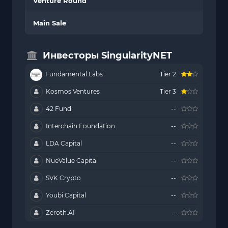
Venture Round
Main Sale
Инвесторы SingularityNET
Fundamental Labs
Tier 2
Kosmos Ventures
Tier 3
42 Fund
--
Interchain Foundation
--
LDA Capital
--
NueValue Capital
--
SVK Crypto
--
Youbi Capital
--
Zeroth.AI
--