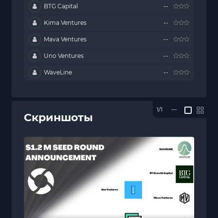
BTG Capital
--
Kima Ventures
--
Mava Ventures
--
Uno Ventures
--
WaveLine
--
1/1
—
Скриншоты