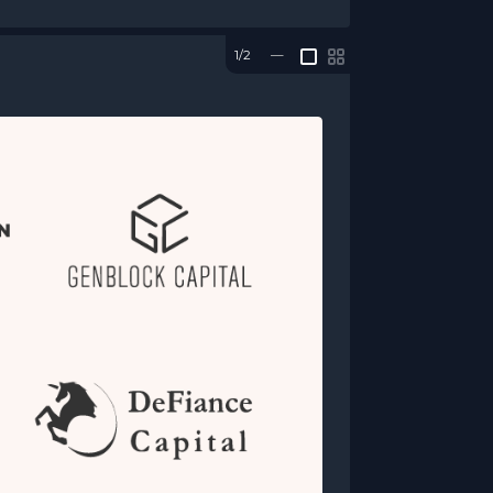
1/2
—