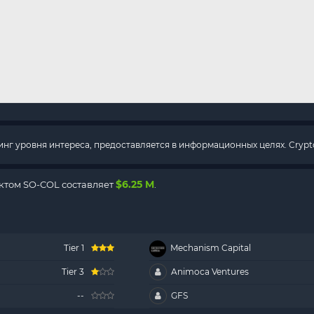
г уровня интереса, предоставляется в информационных целях. Crypto
$6.25 M
ктом SO-COL составляет
.
Tier 1
Mechanism Capital
Tier 3
Animoca Ventures
--
GFS