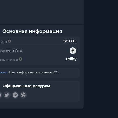
Основная информация
SOCOL
икер
локчейн Сеть
Utility
оль токена
жно:
Нет информации о дате ICO.
Официальные ресурсы