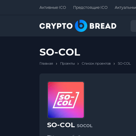
Активные ICO
Предстоящие ICO
Актуальны
SO-COL
›
›
›
Главная
Проекты
Список проектов
SO-COL
SO-COL
SOCOL