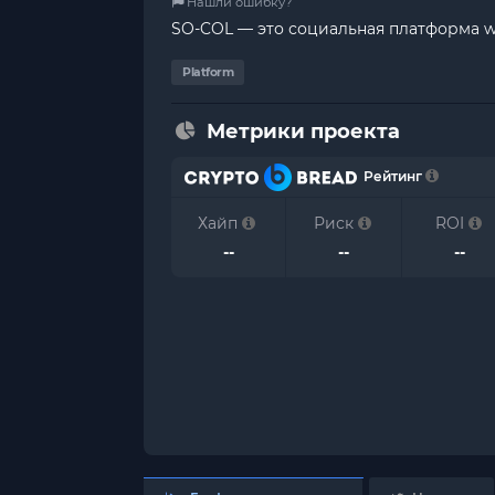
Нашли ошибку?
SO-COL — это социальная платформа we
Platform
Метрики проекта
Рейтинг
Хайп
Риск
ROI
--
--
--