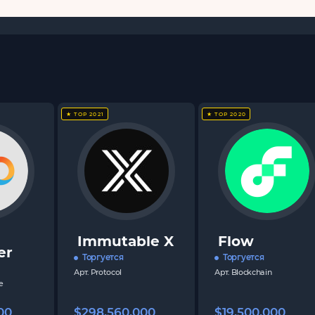
★ TOP 2021
★ TOP 2020
Immutable X
Flow
er
Торгуется
Торгуется
Арт.
Protocol
Арт.
Blockchain
e
00
$298,560,000
$19,500,000