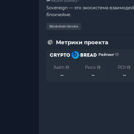
Нашли ошибку?
Sovereign — это экосистема взаимоде
блокчейне.
Blockchain Service
Метрики проекта
Рейтинг
Хайп
Риск
ROI
--
--
--