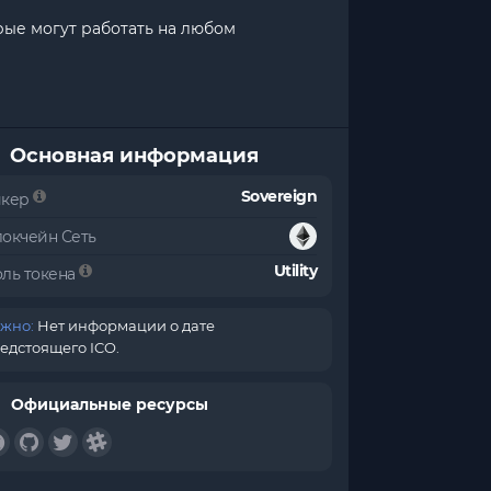
рые могут работать на любом
Основная информация
Sovereign
икер
локчейн Сеть
Utility
оль токена
жно:
Нет информации о дате
едстоящего ICO.
Официальные ресурсы