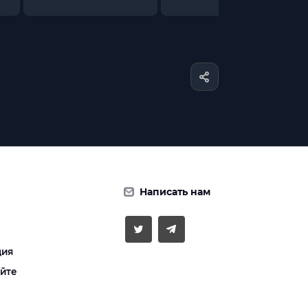
Написать нам
ция
айте