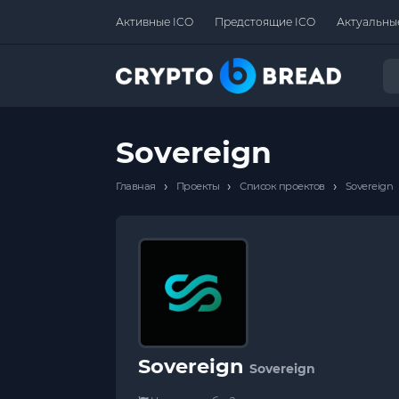
Активные ICO
Предстоящие ICO
Актуальны
Sovereign
›
›
›
Главная
Проекты
Список проектов
Sovereign
Sovereign
Sovereign