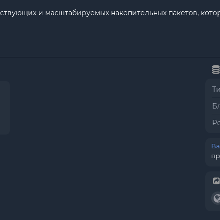
йствующих и масштабируемых накопительных пакетов, кото
Т
Б
Р
Ва
пр