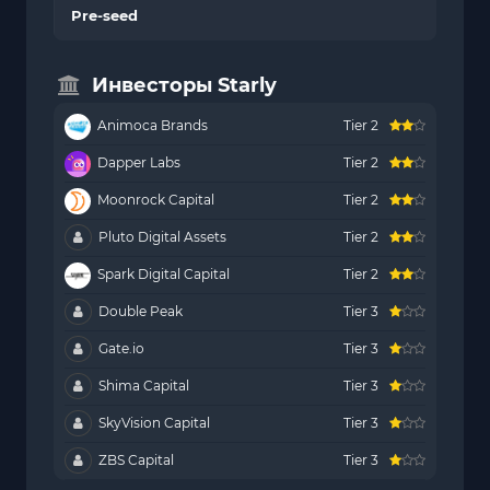
Pre-seed
Инвесторы Starly
Animoca Brands
Tier 2
Dapper Labs
Tier 2
Moonrock Capital
Tier 2
Pluto Digital Assets
Tier 2
Spark Digital Capital
Tier 2
Double Peak
Tier 3
Gate.io
Tier 3
Shima Capital
Tier 3
SkyVision Capital
Tier 3
ZBS Capital
Tier 3