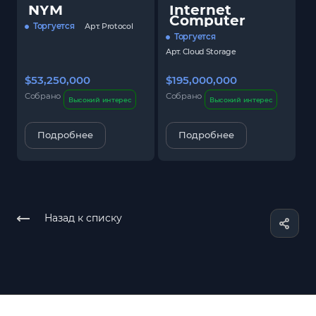
NYM
Internet
Computer
Торгуется
Арт.
Protocol
Торгуется
Арт.
Cloud Storage
$53,250,000
$195,000,000
$
Собрано
Собрано
С
Высокий интерес
Высокий интерес
Подробнее
Подробнее
Назад к списку