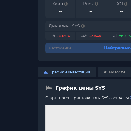
Хайп
Риск
ROI
--
--
--
Динамика SYS
1h
-0.09%
24h
-2.64%
7d
+6.31%
Нейтрально
Настроение
График и инвестиции
Новости
График цены SYS
Старт торгов криптовалюты SYS состоялся