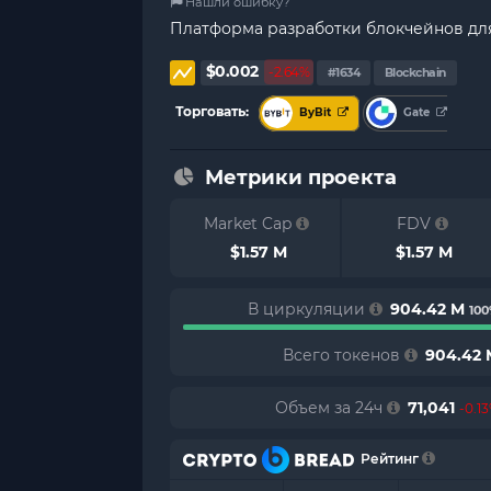
Нашли ошибку?
Платформа разработки блокчейнов для
$0.002
-2.64%
#1634
Blockchain
Торговать:
ByBit
Gate
Метрики проекта
Market Cap
FDV
$1.57 M
$1.57 M
В циркуляции
904.42 M
10
Всего токенов
904.42 
Объем за 24ч
71,041
-0.1
Рейтинг