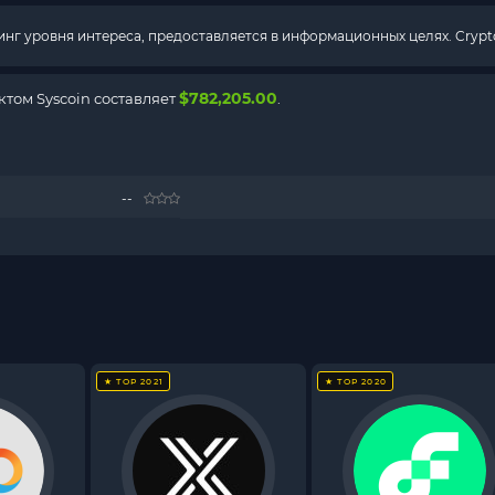
г уровня интереса, предоставляется в информационных целях. Crypto
$782,205.00
том Syscoin составляет
.
--
★ TOP 2021
★ TOP 2020