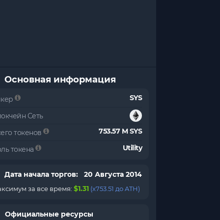
Основная информация
SYS
икер
локчейн Сеть
753.57 M SYS
сего токенов
Utility
оль токена
Дата начала торгов: 20 Августа 2014
$1.31
ксимум за все время:
(x753.51 до ATH)
Официальные ресурсы