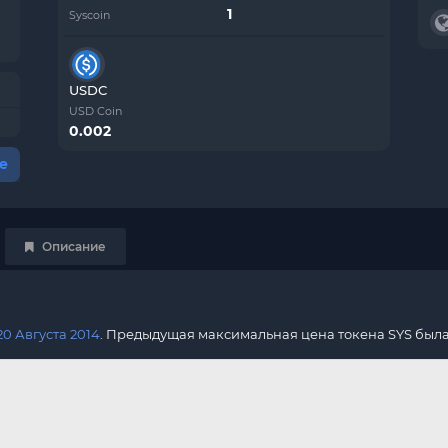
Syscoin
USDC
USD Coin
0.002
е
Описание
20 Августа 2014
. Предыдущая максимальная цена токена SYS был