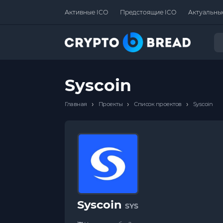
Активные ICO
Предстоящие ICO
Актуальны
Syscoin
›
›
›
Главная
Проекты
Список проектов
Syscoin
Syscoin
SYS