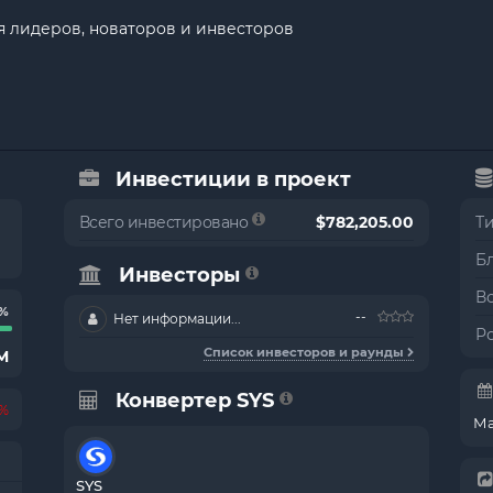
 лидеров, новаторов и инвесторов
Инвестиции в проект
Всего инвестировано
$782,205.00
Т
Б
Инвесторы
В
0%
--
Нет информации...
Р
Список инвесторов и раунды
M
Конвертер SYS
3%
Ма
SYS