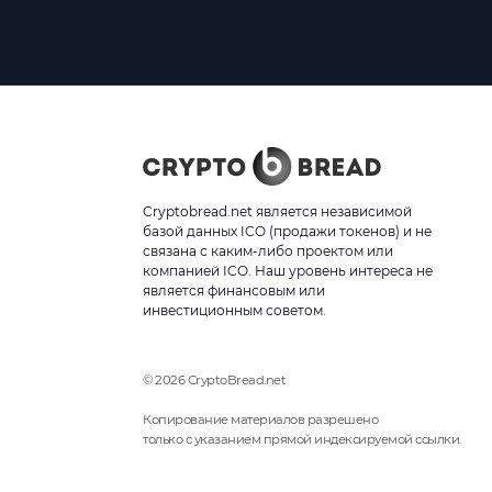
Cryptobread.net является независимой
базой данных ICO (продажи токенов) и не
связана с каким-либо проектом или
компанией ICO. Наш уровень интереса не
является финансовым или
инвестиционным советом.
© 2026 CryptoBread.net
Копирование материалов разрешено
только с указанием прямой индексируемой ссылки.