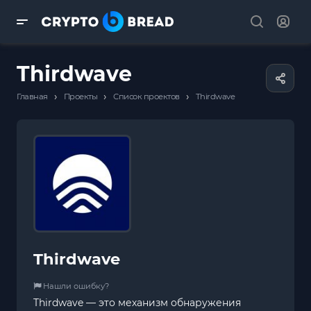
Thirdwave
›
›
›
Главная
Проекты
Список проектов
Thirdwave
Thirdwave
Нашли ошибку?
Thirdwave — это механизм обнаружения