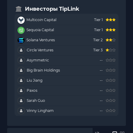
Инвесторы TipLink
Multicoin Capital
Tier 1
Sequoia Capital
Tier 1
Solana Ventures
Tier 2
Circle Ventures
Tier 3
Asymmetric
--
Big Brain Holdings
--
Liu Jiang
--
Paxos
--
Sarah Guo
--
Vinny Lingham
--