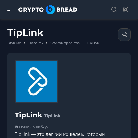
TipLink
›
›
›
Главная
Проекты
Список проектов
TipLink
TipLink
TipLink
Нашли ошибку?
TipLink — это легкий кошелек, который