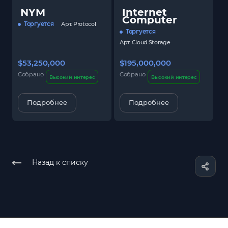
NYM
Internet
Computer
Торгуется
Арт.
Protocol
Торгуется
Арт.
Cloud Storage
$53,250,000
$195,000,000
$
Собрано
Собрано
С
Высокий интерес
Высокий интерес
Подробнее
Подробнее
Назад к списку