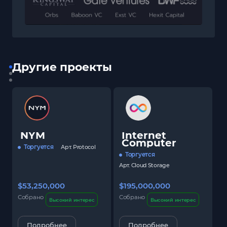
Другие проекты
NYM
Internet
Computer
Торгуется
Арт.
Protocol
Торгуется
Арт.
Cloud Storage
$53,250,000
$195,000,000
$
Собрано
Собрано
С
Высокий интерес
Высокий интерес
Подробнее
Подробнее