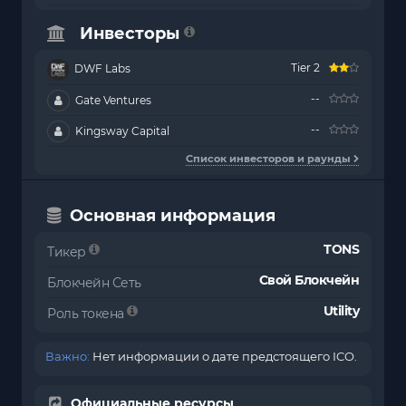
Инвесторы
Tier 2
DWF Labs
--
Gate Ventures
--
Kingsway Capital
Список инвесторов и раунды
Основная информация
TONS
Тикер
Свой Блокчейн
Блокчейн Сеть
Utility
Роль токена
Важно:
Нет информации о дате предстоящего ICO.
Официальные ресурсы