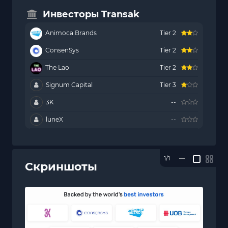
Инвесторы Transak
Animoca Brands
Tier 2
ConsenSys
Tier 2
The Lao
Tier 2
Signum Capital
Tier 3
3K
--
luneX
--
1/1
—
Скриншоты