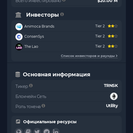
Всего инвестировано
$20.00 M
Инвесторы
Tier 2
Animoca Brands
Tier 2
ConsenSys
Tier 2
The Lao
Список инвесторов и раунды
Основная информация
TRNSK
Тикер
Блокчейн Сеть
Utility
Роль токена
Официальные ресурсы