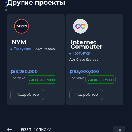
Другие проекты
NYM
Internet
Computer
Торгуется
Арт.
Protocol
Торгуется
Арт.
Cloud Storage
$53,250,000
$195,000,000
$
Собрано
Собрано
С
Высокий интерес
Высокий интерес
Подробнее
Подробнее
Назад к списку