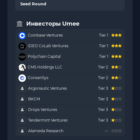
Seed Round
Инвесторы Umee
Coinbase Ventures
Tier 1
IDEO CoLab Ventures
Tier 1
Polychain Capital
Tier 1
CMS Holdings LLC
Tier 2
ConsenSys
Tier 2
Argonautic Ventures
Tier 3
BKCM
Tier 3
Drops Ventures
Tier 3
Tendermint Ventures
Tier 3
Alameda Research
--