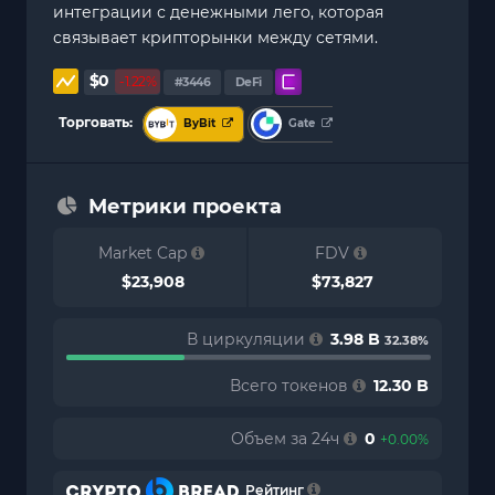
интеграции с денежными лего, которая
связывает крипторынки между сетями.
$0
-1.22%
#3446
DeFi
Торговать:
ByBit
Gate
Метрики проекта
Market Cap
FDV
$23,908
$73,827
В циркуляции
3.98 B
32.38%
Всего токенов
12.30 B
Объем за 24ч
0
+0.00%
Рейтинг