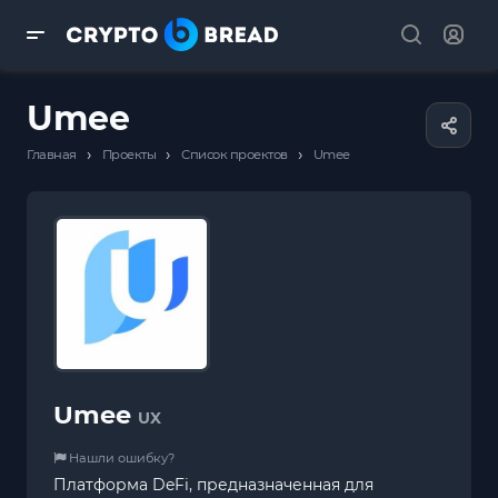
Umee
›
›
›
Главная
Проекты
Список проектов
Umee
Umee
UX
Нашли ошибку?
Платформа DeFi, предназначенная для