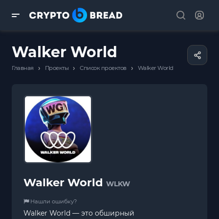
Walker World
›
›
›
Главная
Проекты
Список проектов
Walker World
Walker World
WLKW
Нашли ошибку?
Walker World — это обширный