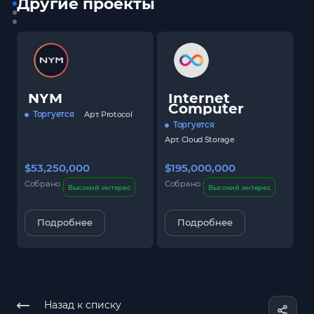
Другие проекты
NYM
Internet
Computer
Торгуется
Арт.
Protocol
Торгуется
Арт.
Cloud Storage
$53,250,000
$195,000,000
$
Собрано
Собрано
С
Высокий интерес
Высокий интерес
Подробнее
Подробнее
Назад к списку