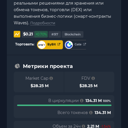
реальными решениями для хранения или
обмена токенов, торговли (DEX) или
выполнения бизнес-логики (смарт-контракты
Waves).
Подробности
$0.21
+0.70%
#517
Blockchain
Торговать:
ByBit
Gate
Метрики проекта
Market Cap
FDV
$28.25 M
$28.25 M
В циркуляции
134.31 M
100%
Всего токенов
134.31 M
Объем за 24ч
2.21 M
-1.54%