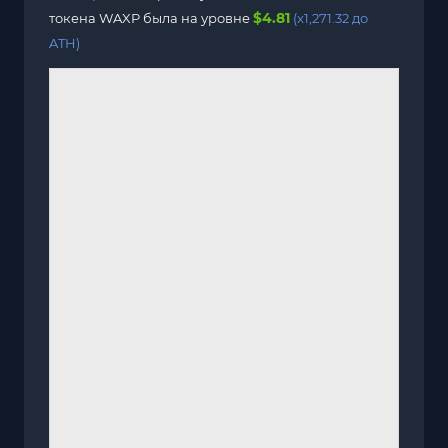
$4.81
токена WAXP была на уровне
(x1,271.32 до
ATH)