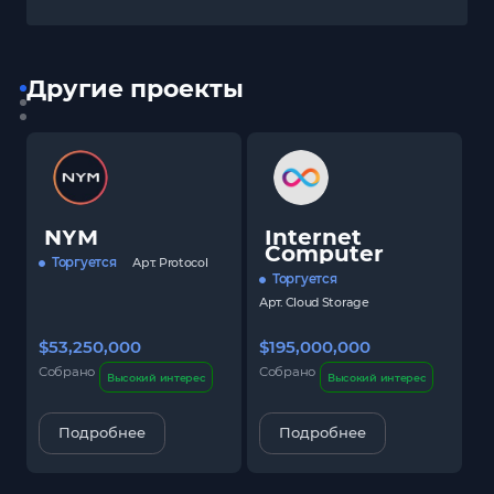
Другие проекты
NYM
Internet
Computer
Торгуется
Арт.
Protocol
Торгуется
Арт.
Cloud Storage
$53,250,000
$195,000,000
$
Собрано
Собрано
С
Высокий интерес
Высокий интерес
Подробнее
Подробнее