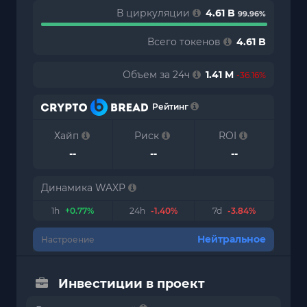
В циркуляции
4.61 B
99.96%
Всего токенов
4.61 B
Объем за 24ч
1.41 M
-36.16%
Рейтинг
Хайп
Риск
ROI
--
--
--
Динамика WAXP
1h
+0.77%
24h
-1.40%
7d
-3.84%
Нейтральное
Настроение
Инвестиции в проект