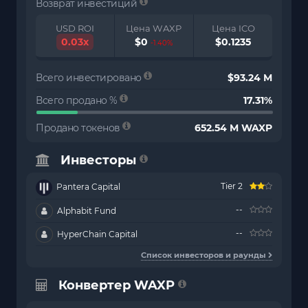
Возврат инвестиций
USD ROI
Цена WAXP
Цена ICO
0.03x
$0
$0.1235
-1.40%
Всего инвестировано
$93.24 M
Всего продано %
17.31%
Продано токенов
652.54 M WAXP
Инвесторы
Tier 2
Pantera Capital
--
Alphabit Fund
--
HyperChain Capital
Список инвесторов и раунды
Конвертер WAXP