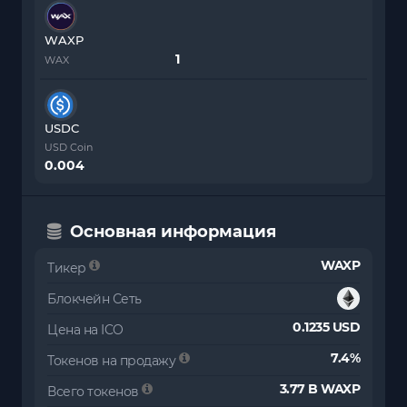
WAXP
WAX
USDC
USD Coin
0.004
Основная информация
WAXP
Тикер
Блокчейн Сеть
0.1235 USD
Цена на ICO
7.4%
Токенов на продажу
3.77 B WAXP
Всего токенов