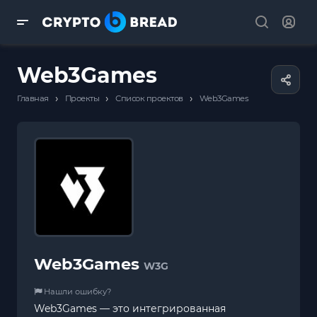
Web3Games
›
›
›
Главная
Проекты
Список проектов
Web3Games
Web3Games
W3G
Нашли ошибку?
Web3Games — это интегрированная