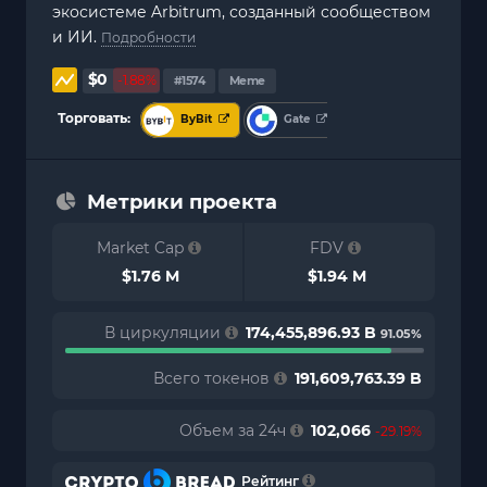
экосистеме Arbitrum, созданный сообществом
и ИИ.
Подробности
$0
-1.88%
#1574
Meme
Торговать:
ByBit
Gate
Метрики проекта
Market Cap
FDV
$1.76 M
$1.94 M
В циркуляции
174,455,896.93 B
91.05%
Всего токенов
191,609,763.39 B
Объем за 24ч
102,066
-29.19%
Рейтинг