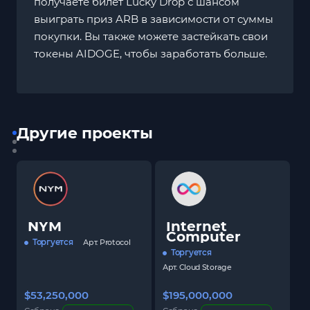
получаете билет Lucky Drop с шансом
выиграть приз ARB в зависимости от суммы
покупки. Вы также можете застейкать свои
токены AIDOGE, чтобы заработать больше.
Другие проекты
NYM
Internet
Computer
Торгуется
Арт.
Protocol
Торгуется
Арт.
Cloud Storage
$53,250,000
$195,000,000
$