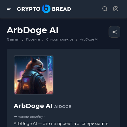
ArbDoge AI
›
›
›
Главная
Проекты
Список проектов
ArbDoge AI
ArbDoge AI
AIDOGE
Нашли ошибку?
ArbDoge AI — это не проект, а эксперимент в