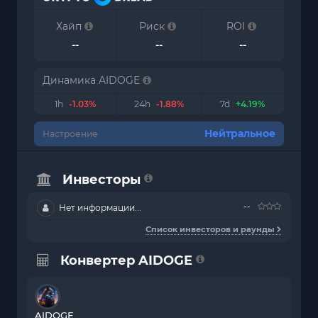
Хайп
Риск
ROI
--
--
--
Динамика AIDOGE
1h
-1.03%
24h
-1.88%
7d
+4.19%
Нейтральное
Настроение
Инвесторы
--
Нет информации...
Список инвесторов и раунды
Конвертер AIDOGE
AIDOGE