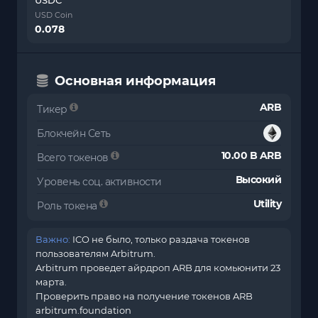
USD Coin
0.078
Основная информация
ARB
Тикер
Блокчейн Сеть
10.00 B ARB
Всего токенов
Высокий
Уровень соц. активности
Utility
Роль токена
Важно:
ICO не было, только раздача токенов
пользователям Arbitrum.
Arbitrum проведет айрдроп ARB для комьюнити 23
марта.
Проверить право на получение токенов ARB
arbitrum.foundation