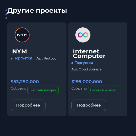
Другие проекты
NYM
Internet
Computer
Торгуется
Арт.
Protocol
Торгуется
Арт.
Cloud Storage
$53,250,000
$195,000,000
$
Собрано
Собрано
С
Высокий интерес
Высокий интерес
Подробнее
Подробнее