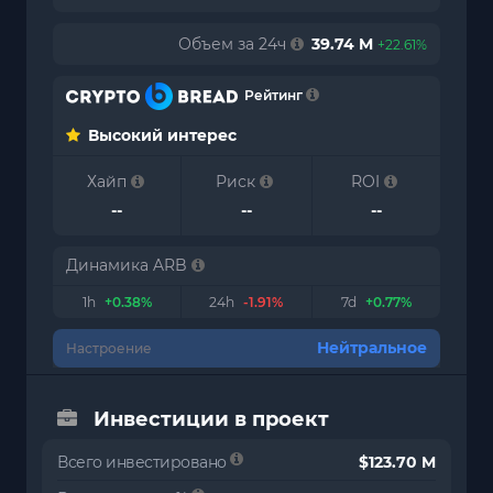
Объем за 24ч
39.74 M
+22.61%
Рейтинг
Высокий интерес
Хайп
Риск
ROI
--
--
--
Динамика ARB
1h
+0.38%
24h
-1.91%
7d
+0.77%
Нейтральное
Настроение
Инвестиции в проект
Всего инвестировано
$123.70 M