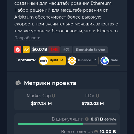
созданный для масштабирования Ethereum.
Набор решений для масштабирования от
Arbitrum обеспечивает более высокую
скорость при значительно меньших затратах с
тем же уровнем безопасности, что и Ethereum.
Подробности
$0.078
-1.91%
#74
Blockchain Service
Торговать:
ByBit
Binance
Gate
Метрики проекта
Market Cap
FDV
$517.24 M
$782.03 M
В циркуляции
6.61 B
66.14%
Всего токенов
10.00 B