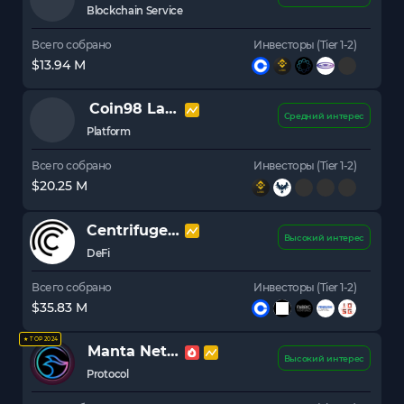
Blockchain Service
Всего собрано
Инвесторы (Tier 1-2)
$13.94 M
Coin98 Labs
C98
Средний интерес
Platform
Всего собрано
Инвесторы (Tier 1-2)
$20.25 M
Centrifuge
CFG
Высокий интерес
DeFi
Всего собрано
Инвесторы (Tier 1-2)
$35.83 M
★ TOP 2024
Manta Network
MANTA
Высокий интерес
Protocol