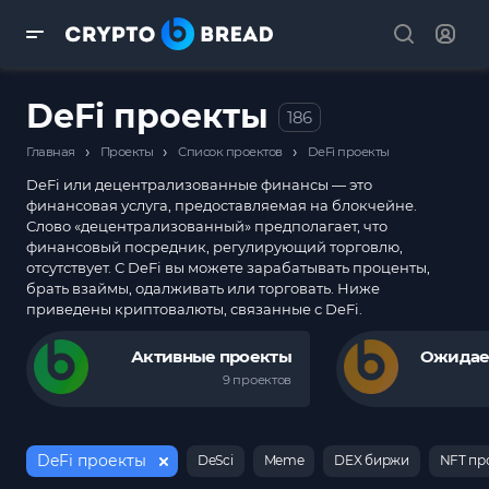
DeFi проекты
186
›
›
›
Главная
Проекты
Список проектов
DeFi проекты
DeFi или децентрализованные финансы — это
финансовая услуга, предоставляемая на блокчейне.
Слово «децентрализованный» предполагает, что
финансовый посредник, регулирующий торговлю,
отсутствует. С DeFi вы можете зарабатывать проценты,
брать взаймы, одалживать или торговать. Ниже
приведены криптовалюты, связанные с DeFi.
Активные проекты
Ожидае
9 проектов
DeFi проекты
DeSci
Meme
DEX биржи
NFT пр