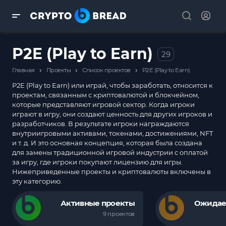
P2E (Play to Earn)
29
›
›
›
Главная
Проекты
Список проектов
P2E (Play to Earn)
P2E (Play to Earn) или играй, чтобы заработать, относится к
проектам, связанным с криптовалютой и блокчейном,
которые представляют игровой сектор. Когда игроки
играют в игру, они создают ценность для других игроков и
разработчиков. В результате игроки награждаются
внутриигровыми активами, токенами, достижениями, NFT
и т. д. И это основная концепция, которая была создана
для замены традиционной игровой индустрии с оплатой
за игру, где игроки покупают лицензию для игры.
Нижеприведенные проекты и криптовалюты включены в
эту категорию.
Активные проекты
Ожидае
9 проектов