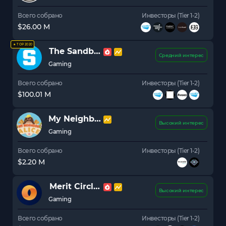
Всего собрано
Инвесторы (Tier 1-2)
$26.00 M
★ TOP 2020
The Sandbox
SAND
Средний интерес
Gaming
Всего собрано
Инвесторы (Tier 1-2)
$100.01 M
My Neighbor Alice
ALICE
Высокий интерес
Gaming
Всего собрано
Инвесторы (Tier 1-2)
$2.20 M
Merit Circle
BEAM
Высокий интерес
Gaming
Всего собрано
Инвесторы (Tier 1-2)