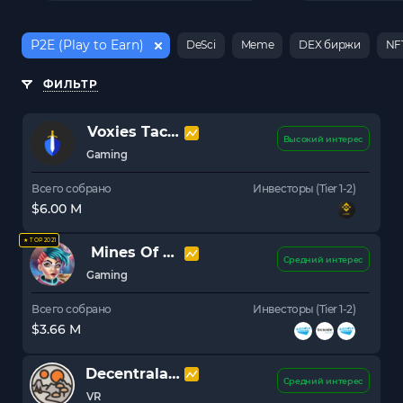
P2E (Play to Earn)
DeSci
Meme
DEX биржи
NF
ФИЛЬТР
Voxies Tactics
VOXEL
Высокий интерес
Gaming
Всего собрано
Инвесторы (Tier 1-2)
$6.00 M
★ TOP 2021
Mines Of Dalarnia
DAR
Средний интерес
Gaming
Всего собрано
Инвесторы (Tier 1-2)
$3.66 M
Decentraland
MANA
Средний интерес
VR