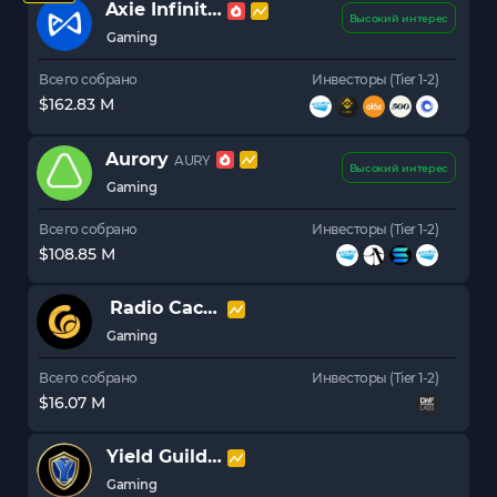
Axie Infinity
AXS
Высокий интерес
Gaming
Всего собрано
Инвесторы (Tier 1-2)
$162.83 M
Aurory
AURY
Высокий интерес
Gaming
Всего собрано
Инвесторы (Tier 1-2)
$108.85 M
Radio Caca
RACA
Gaming
Всего собрано
Инвесторы (Tier 1-2)
$16.07 M
Yield Guild Games
YGG
Gaming