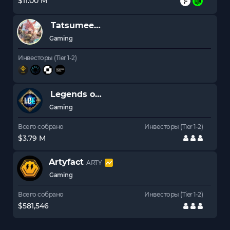
$11.00 M
Tatsumeeko
MKLN
Gaming
Инвесторы (Tier 1-2)
Legends of Elysium
LOE
Gaming
Всего собрано
Инвесторы (Tier 1-2)
$3.79 M
Artyfact
ARTY
Gaming
Всего собрано
Инвесторы (Tier 1-2)
$581,546