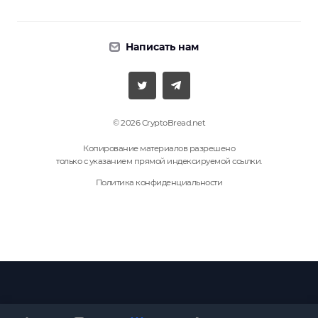
Написать нам
© 2026 CryptoBread.net
Копирование материалов разрешено
только с указанием прямой индексируемой ссылки.
Политика конфиденциальности