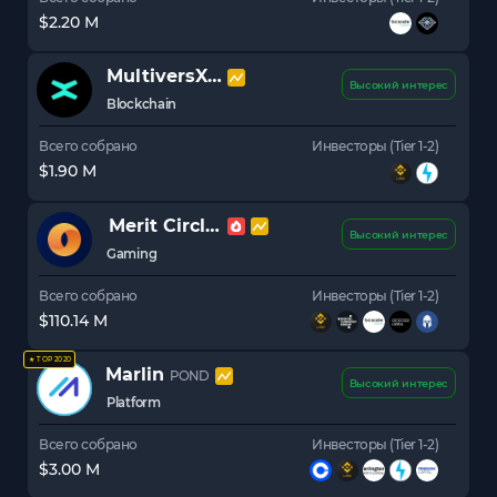
$2.20 M
MultiversX (Elrond)
EGLD
Высокий интерес
Blockchain
Всего собрано
Инвесторы (Tier 1-2)
$1.90 M
Merit Circle
BEAM
Высокий интерес
Gaming
Всего собрано
Инвесторы (Tier 1-2)
$110.14 M
★ TOP 2020
Marlin
POND
Высокий интерес
Platform
Всего собрано
Инвесторы (Tier 1-2)
$3.00 M