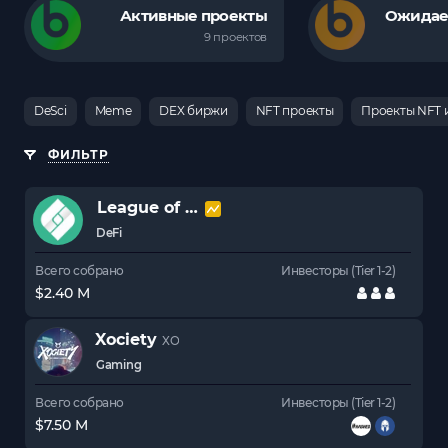
Активные проекты
Ожидае
9 проектов
DeSci
Meme
DEX биржи
NFT проекты
Проекты NFT 
ФИЛЬТР
League of Traders
LOT
DeFi
Всего собрано
Инвесторы (Tier 1-2)
$2.40 M
Xociety
XO
Gaming
Всего собрано
Инвесторы (Tier 1-2)
$7.50 M