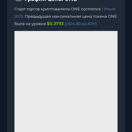
Старт торгов криптовалюты ONE состоялся
1 Июня
2019
. Предыдущая максимальная цена токена ONE
$0.3793
была на уровне
(x304.80 до ATH)