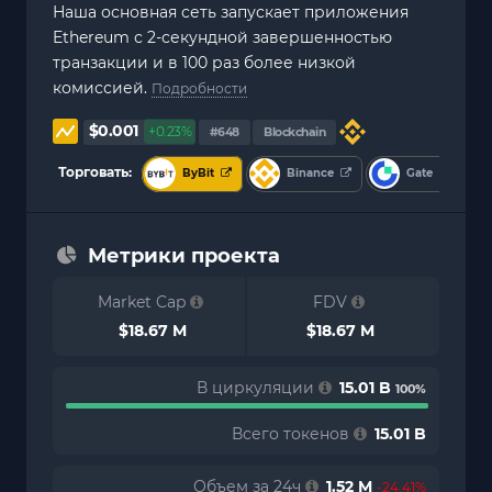
Наша основная сеть запускает приложения
Ethereum с 2-секундной завершенностью
транзакции и в 100 раз более низкой
комиссией.
Подробности
$0.001
+0.23%
#648
Blockchain
Торговать:
ByBit
Binance
Gate
Метрики проекта
Market Cap
FDV
$18.67 M
$18.67 M
В циркуляции
15.01 B
100%
Всего токенов
15.01 B
Объем за 24ч
1.52 M
-24.41%