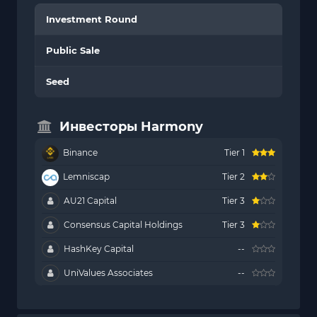
Investment Round
Public Sale
Seed
Инвесторы Harmony
Binance
Tier 1
Lemniscap
Tier 2
AU21 Capital
Tier 3
Consensus Capital Holdings
Tier 3
HashKey Capital
--
UniValues Associates
--