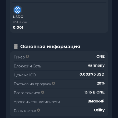
USDC
USD Coin
0.001
Основная информация
ONE
Тикер
Harmony
Блокчейн Сеть
0.003175 USD
Цена на ICO
20%
Токенов на продажу
13.16 B ONE
Всего токенов
Высокий
Уровень соц. активности
Utility
Роль токена