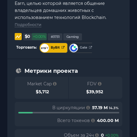
Earn, целью которой является общение
владельцев домашних животных с
использованием технологий Blockchain.
Подробности
$0
+0.00%
#3731
Gaming
Торговать:
ByBit
Gate
Метрики проекта
Market Cap
FDV
$5,712
$39,952
В циркуляции
57.19 M
14.3%
Всего токенов
400.00 M
Объем за 24ч
0
+0.00%