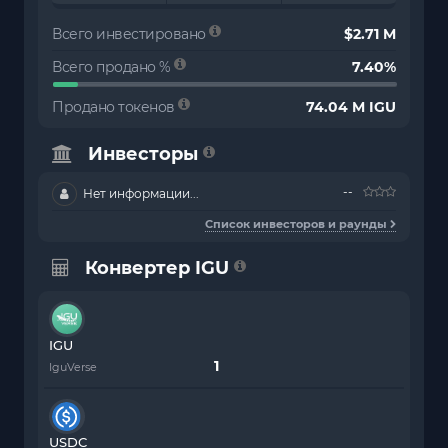
Всего инвестировано
$2.71 M
Всего продано %
7.40%
Продано токенов
74.04 M IGU
Инвесторы
--
Нет информации...
Список инвесторов и раунды
Конвертер IGU
IGU
IguVerse
USDC