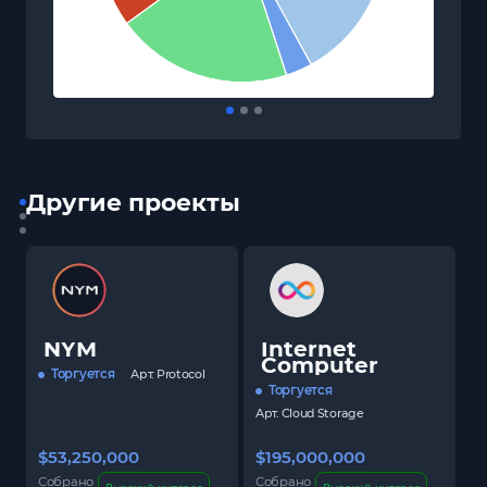
Другие проекты
NYM
Internet
Computer
Торгуется
Арт.
Protocol
Торгуется
Арт.
Cloud Storage
$53,250,000
$195,000,000
$
Собрано
Собрано
С