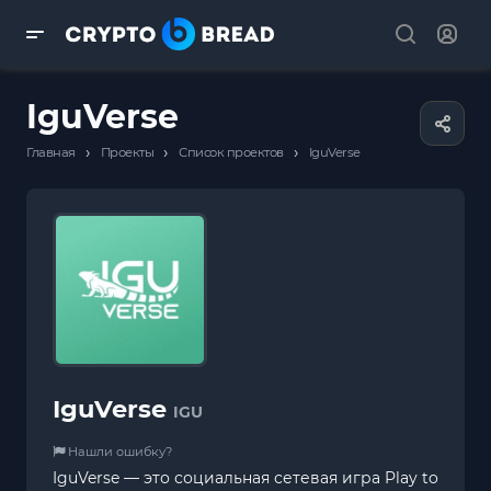
IguVerse
›
›
›
Главная
Проекты
Список проектов
IguVerse
IguVerse
IGU
Нашли ошибку?
IguVerse — это социальная сетевая игра Play to