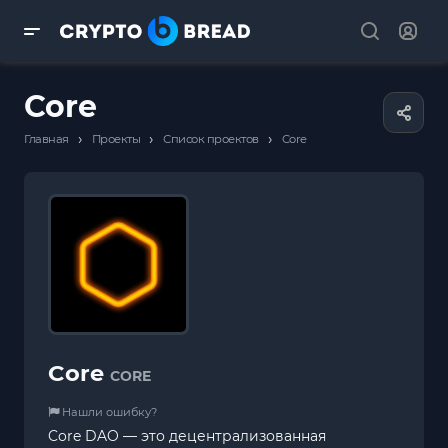
Core
›
›
›
Главная
Проекты
Список проектов
Core
Core
CORE
Нашли ошибку?
Core DAO — это децентрализованная