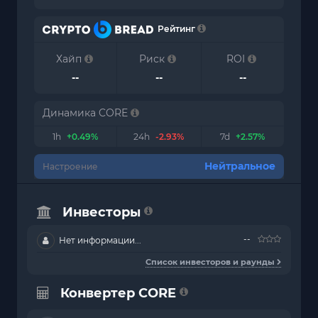
Рейтинг
Хайп
Риск
ROI
--
--
--
Динамика CORE
1h
+0.49%
24h
-2.93%
7d
+2.57%
Нейтральное
Настроение
Инвесторы
--
Нет информации...
Список инвесторов и раунды
Конвертер CORE