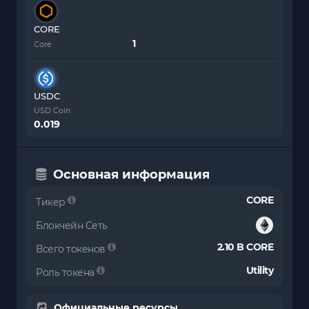
CORE
Core
USDC
USD Coin
0.019
Основная информация
CORE
Тикер
Блокчейн Сеть
2.10 B CORE
Всего токенов
Utility
Роль токена
Официальные ресурсы