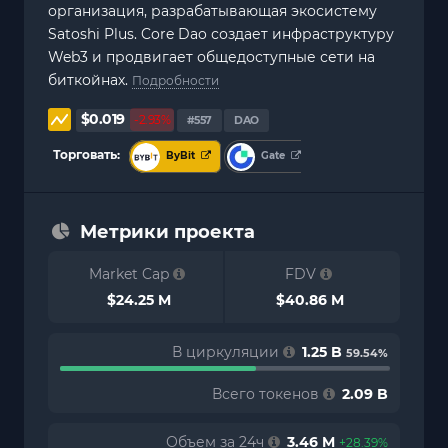
организация, разрабатывающая экосистему
Satoshi Plus. Core Dao создает инфраструктуру
Web3 и продвигает общедоступные сети на
биткойнах.
Подробности
$0.019
-2.93%
#557
DAO
Торговать:
ByBit
Gate
Метрики проекта
Market Cap
FDV
$24.25 M
$40.86 M
В циркуляции
1.25 B
59.54%
Всего токенов
2.09 B
Объем за 24ч
3.46 M
+28.39%