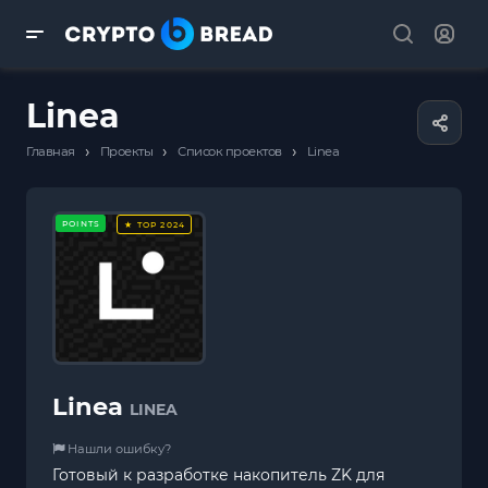
Linea
›
›
›
Главная
Проекты
Список проектов
Linea
POINTS
★ TOP 2024
Linea
LINEA
Нашли ошибку?
Готовый к разработке накопитель ZK для