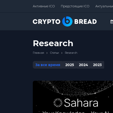
Активные ICO
Предстоящие ICO
Актуальны
Research
›
›
Главная
Статьи
Research
За все время
2025
2024
2023